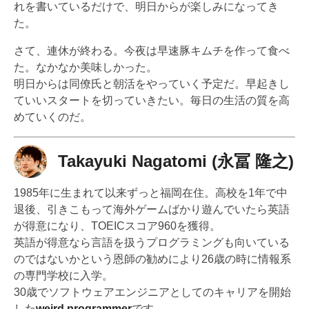
れを書いているだけで、明日からが楽しみになってき
た。
さて、連休が終わる。今夜は早速豚キムチを作って食べ
た。なかなか美味しかった。
明日からは同僚氏と朝活をやっていく予定だ。早起きし
ていいスタートを切っていきたい。毎日の生活の質を高
めていくのだ。
Takayuki Nagatomi (永冨 隆之)
1985年に生まれて以来ずっと福岡在住。高校を1年で中
退後、引きこもって海外ゲームばかり遊んでいたら英語
が得意になり、TOEICスコア960を獲得。
英語が得意なら言語を扱うプログラミングも向いている
のではないかという恩師の勧めにより26歳の時に情報系
の専門学校に入学。
30歳でソフトウェアエンジニアとしてのキャリアを開始
した
weird programmer
です。