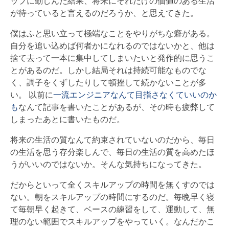
ップに勤しんだ結果、将来にそれだけの価値のある生活
が待っていると言えるのだろうか、と思えてきた。
僕はふと思い立って極端なことをやりがちな癖がある。
自分を追い込めば何者かになれるのではないかと、他は
捨て去って一本に集中してしまいたいと発作的に思うこ
とがあるのだ。しかし結局それは持続可能なものでな
く、調子をくずしたりして頓挫して続かないことが多
い。 以前に
一流エンジニアなんて目指さなくていいのか
も
なんて記事を書いたことがあるが、その時も疲弊して
しまったあとに書いたものだ。
将来の生活の質なんて約束されていないのだから、毎日
の生活を思う存分楽しんで、毎日の生活の質を高めたほ
うがいいのではないか。そんな気持ちになってきた。
だからといって全くスキルアップの時間を無くすのでは
ない。朝をスキルアップの時間にするのだ。毎晩早く寝
て毎朝早く起きて、ベースの練習をして、運動して、無
理のない範囲でスキルアップをやっていく。なんだかこ