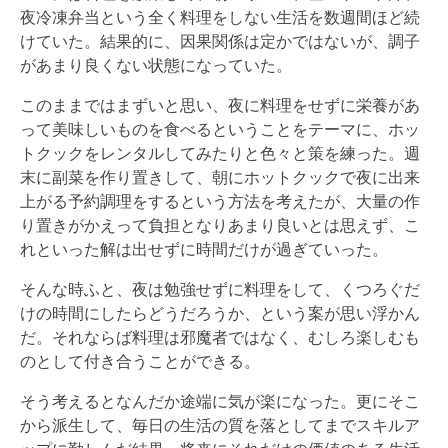
夜冷凍弁当という全く料理をしない生活を数週間ほど続
けていた。結果的に、因果関係は定かではないが、調子
があまり良くない状態になっていた。
このままではまずいと思い、夜に料理をせずに栄養があ
って美味しいものを食べるということをテーマに、ホッ
トクックをレンタルしてみたりと色々と策を練った。週
末に副菜を作り置きして、朝にホットクックで夜に出来
上がる予約調理をするという方法を考えたが、大量の作
り置きがかえって負担となりあまり良いとは思えず、こ
れといった解は出せずに時間だけが過ぎていった。
そんな時ふと、夜は勉強せずに料理をして、くつろぐだ
けの時間にしたらどうだろうか、という案が思い浮かん
だ。それならば料理は邪魔者ではなく、むしろ楽しむも
のとして付き合うことができる。
そう考えるとなんだか途端に気が楽になった。更にそこ
から派生して、毎日の生活の質を落としてまでスキルア