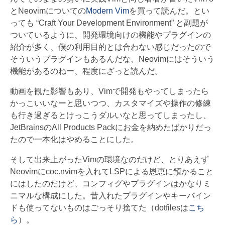
とNeovimについての
Modern Vim
を買って読んだ。とい
っても “Craft Your Development Environment” と副題が
ついているように、開発環境向けの機能やプラグインの
紹介が多く、僕の利用目的とは合わない感じだったので
そういうプラグインもあるんだな、Neovimにはそういう
機能があるのねー、程度にざっと読んだ。
動画を観た影響もあり、Vimで開発もやってしまったら
かっこいいなーと思いつつ、カスタマイズや操作の修練
も行き過ぎるとけっこうダルいなと思ってしまったし、
JetBrainsのAll Products Packにお金を納めたばかりだっ
たので一本化はやめることにした。
そして出来上がったVimの環境なのだけど、とりあえず
Neovimにcoc.nvimを入れてLSPによる恩恵に預かること
にはしたのだけど、コンフィグやプラグインはかなりミ
ニマルな構成にした。昔入れたプラグインやキーバイン
ドも使ってないものはごっそり捨てた（dotfilesは
こち
ら
）。