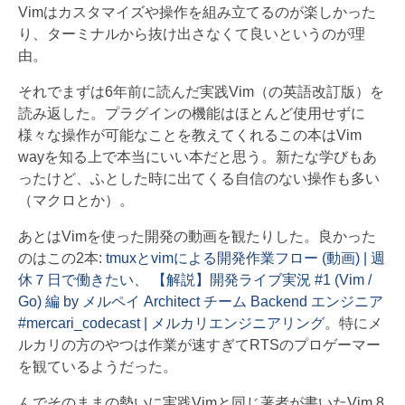
Vimはカスタマイズや操作を組み立てるのが楽しかった
り、ターミナルから抜け出さなくて良いというのが理
由。
それでまずは6年前に読んだ実践Vim（の英語改訂版）を
読み返した。プラグインの機能はほとんど使用せずに
様々な操作が可能なことを教えてくれるこの本はVim
wayを知る上で本当にいい本だと思う。新たな学びもあ
ったけど、ふとした時に出てくる自信のない操作も多い
（マクロとか）。
あとはVimを使った開発の動画を観たりした。良かった
のはこの2本:
tmuxとvimによる開発作業フロー (動画) | 週
休７日で働きたい
、
【解説】開発ライブ実況 #1 (Vim /
Go) 編 by メルペイ Architect チーム Backend エンジニア
#mercari_codecast | メルカリエンジニアリング
。特にメ
ルカリの方のやつは作業が速すぎてRTSのプロゲーマー
を観ているようだった。
んでそのままの勢いに実践Vimと同じ著者が書いたVim 8