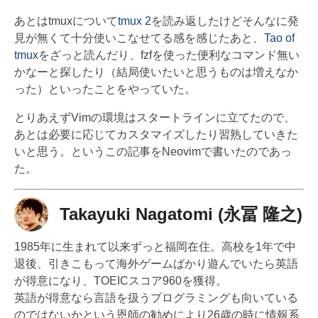
あとはtmuxについて
tmux 2
を読み返したけどそんなに発
見が無くて十分使いこなせてる感を感じたあと、
Tao of
tmux
をざっと読んだり、fzfを使った便利なコマンド無い
かなーと探したり（結局使いたいと思うものは増えなか
った）といったことをやっていた。
とりあえずVimの環境はスタートラインに立てたので、
あとは必要に応じてカスタマイズしたり習熟していきた
いと思う。というこの記事をNeovimで書いたのであっ
た。
Takayuki Nagatomi (永冨 隆之)
1985年に生まれて以来ずっと福岡在住。高校を1年で中
退後、引きこもって海外ゲームばかり遊んでいたら英語
が得意になり、TOEICスコア960を獲得。
英語が得意なら言語を扱うプログラミングも向いている
のではないかという恩師の勧めにより26歳の時に情報系