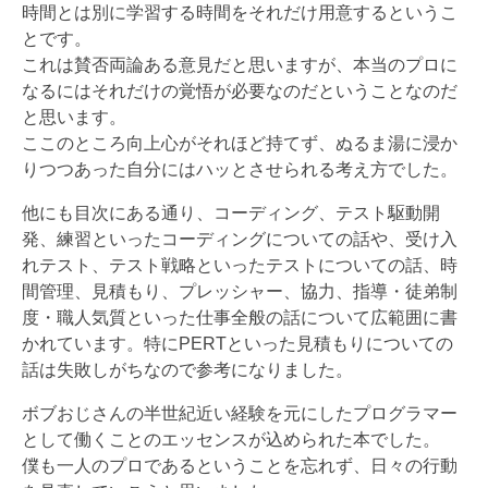
時間とは別に学習する時間をそれだけ用意するというこ
とです。
これは賛否両論ある意見だと思いますが、本当のプロに
なるにはそれだけの覚悟が必要なのだということなのだ
と思います。
ここのところ向上心がそれほど持てず、ぬるま湯に浸か
りつつあった自分にはハッとさせられる考え方でした。
他にも目次にある通り、コーディング、テスト駆動開
発、練習といったコーディングについての話や、受け入
れテスト、テスト戦略といったテストについての話、時
間管理、見積もり、プレッシャー、協力、指導・徒弟制
度・職人気質といった仕事全般の話について広範囲に書
かれています。特にPERTといった見積もりについての
話は失敗しがちなので参考になりました。
ボブおじさんの半世紀近い経験を元にしたプログラマー
として働くことのエッセンスが込められた本でした。
僕も一人のプロであるということを忘れず、日々の行動