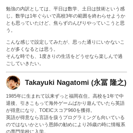
勉強の内訳としては、平日は数学、土日は技術という感
じ。数学は1年ぐらいで高校3年の範囲を終わらせようか
とも思っていたけど、焦らずのんびりやっていこうと思
う。
こんな感じで設定してみたが、思った通りにいかないこ
とが多くなるとは思う。
そんな時でも、1度きりの生活をどうせなら楽しんで過
ごしていきたい。
Takayuki Nagatomi (永冨 隆之)
1985年に生まれて以来ずっと福岡在住。高校を1年で中
退後、引きこもって海外ゲームばかり遊んでいたら英語
が得意になり、TOEICスコア960を獲得。
英語が得意なら言語を扱うプログラミングも向いている
のではないかという恩師の勧めにより26歳の時に情報系
の専門学校に入学。