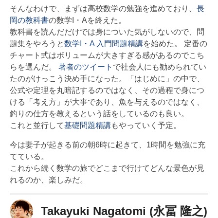
そんなわけで、まずは高校数学の勉強を進めており、
長
岡の教科書
の数学I・Aを終えた。
教科書を読んだだけでは身についた気がしないので、問
題集をやろうと
数学I・A 入門問題精講
を始めた。 定番の
チャート式はボリュームが大きすぎる感があるのでこち
らを選んだ。
著者のツイート
で社会人にも勧められてい
たのがけっこう決め手になった。「はじめに」の中で、
公式や定理を丸暗記するのではなく、その過程で身につ
ける「考え方」が大事であり、魚を与えるのではなく、
釣りの仕方を教えるという話をしているのも良い。
これと並行して
基礎問題精講
もやっていく予定。
今は妻子が起きる前の朝6時に起きて、1時間を勉強に充
てている。
これから続く数学の旅でどこまで行けてどんな景色が見
れるのか、楽しみだ。
Takayuki Nagatomi (永冨 隆之)