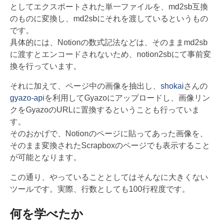
としてエクスポートされた単一ファイルを、md2sb互換
のものに変換し、md2sbにそれを渡しているというもの
です。
具体的には、Notionの数式記法などは、そのままmd2sb
に渡すとエンコードされないため、notion2sbにて事前変
換を行っています。
それに加えて、ページ中の画像を抽出し、
shokai
さんの
gyazo-api
を利用してGyazoにアップロードし、画像リン
クをGyazoのURLに置換するということも行っていま
す。
そのおかげで、Notionのページに貼ってあった画像を、
そのまま変換されたScrapboxのページでも表示すること
が可能となります。
この通り、やっていることとしてはそんなに大きくない
ツールです。実際、行数としても100行程度です。
何を学べたか