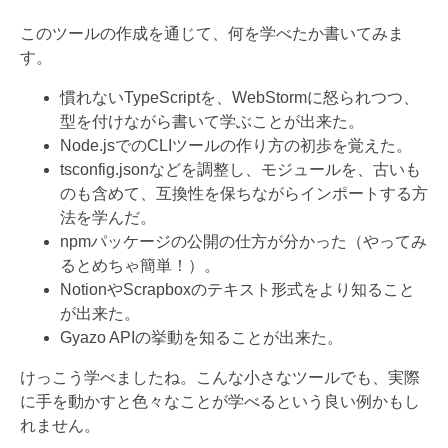
このツールの作成を通じて、何を学べたか書いてみま
す。
慣れないTypeScriptを、WebStormに怒られつつ、
型を付けながら書いて学ぶことが出来た。
Node.jsでのCLIツールの作り方の初歩を覚えた。
tsconfig.jsonなどを調整し、モジュールを、古いも
のも含めて、互換性を保ちながらインポートする方
法を学んだ。
npmパッケージの公開の仕方が分かった（やってみ
るとめちゃ簡単！）。
NotionやScrapboxのテキスト形式をより知ること
が出来た。
Gyazo APIの挙動を知ることが出来た。
けっこう学べましたね。こんな小さなツールでも、実際
に手を動かすと色々なことが学べるという良い例かもし
れません。