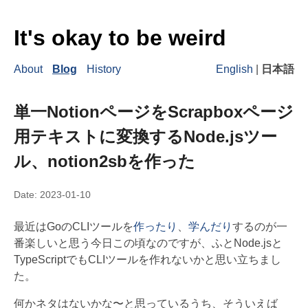
It's okay to be weird
About
Blog
History
English
|
日本語
単一NotionページをScrapboxページ
用テキストに変換するNode.jsツー
ル、notion2sbを作った
Date:
2023-01-10
最近はGoのCLIツールを
作ったり
、
学んだり
するのが一
番楽しいと思う今日この頃なのですが、ふとNode.jsと
TypeScriptでもCLIツールを作れないかと思い立ちまし
た。
何かネタはないかな〜と思っているうち、そういえば