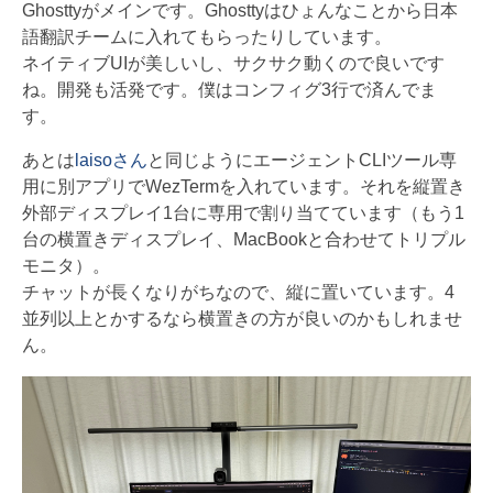
Ghosttyがメインです。Ghosttyはひょんなことから日本
語翻訳チームに入れてもらったりしています。
ネイティブUIが美しいし、サクサク動くので良いです
ね。開発も活発です。僕はコンフィグ3行で済んでま
す。
あとは
laisoさん
と同じようにエージェントCLIツール専
用に別アプリでWezTermを入れています。それを縦置き
外部ディスプレイ1台に専用で割り当てています（もう1
台の横置きディスプレイ、MacBookと合わせてトリプル
モニタ）。
チャットが長くなりがちなので、縦に置いています。4
並列以上とかするなら横置きの方が良いのかもしれませ
ん。