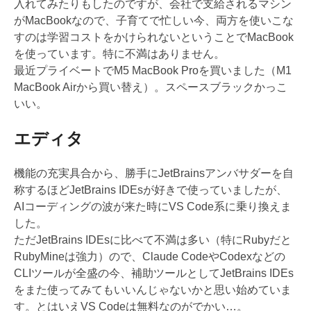
入れてみたりもしたのですが、会社で支給されるマシン
がMacBookなので、子育てで忙しい今、両方を使いこな
すのは学習コストをかけられないということでMacBook
を使っています。特に不満はありません。
最近プライベートでM5 MacBook Proを買いました（M1
MacBook Airから買い替え）。スペースブラックかっこ
いい。
エディタ
機能の充実具合から、勝手にJetBrainsアンバサダーを自
称するほどJetBrains IDEsが好きで使っていましたが、
AIコーディングの波が来た時にVS Code系に乗り換えま
した。
ただJetBrains IDEsに比べて不満は多い（特にRubyだと
RubyMineは強力）ので、Claude CodeやCodexなどの
CLIツールが全盛の今、補助ツールとしてJetBrains IDEs
をまた使ってみてもいいんじゃないかと思い始めていま
す。とはいえVS Codeは無料なのがでかい…。